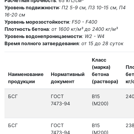
Расчетная прочность
:
65
кгс/см²
Уровень подвижности
: П2 5-9 см, П3 10-15 см, П4
16-20 см
Уровень морозостойкости
: F50 - F400
Плотность бетона
: от 1600 кг/м³ до 2400 кг/м³
Уровень водонепроницаемости
: W2 - W4
Время полного затвердевания
: от 15 до 28 суток
Класс
(марка)
Пл
Наименование
Нормативный
бетона
бет
продукции
документ
(раствора)
кг/
БСГ
ГОСТ
В15
24
7473-94
(М200)
БСГ
ГОСТ
В15
23
7473-94
(М200)